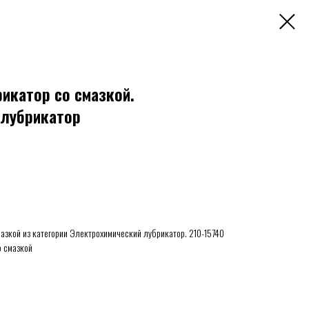
рикатор со смазкой.
 лубрикатор
мазкой из категории Электрохимический лубрикатор. 210-15740
о смазкой