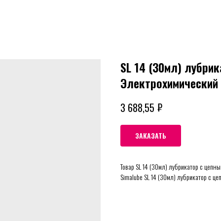
SL 14 (30мл) лубри
Электрохимический
₽
3 688,55
ЗАКАЗАТЬ
Товар SL 14 (30мл) лубрикатор с цепн
Simalube SL 14 (30мл) лубрикатор с ц