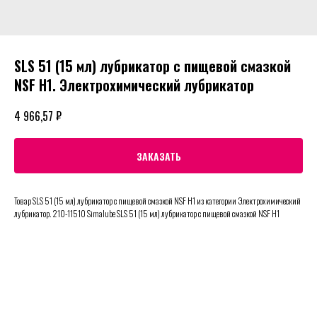
SLS 51 (15 мл) лубрикатор с пищевой смазкой
NSF H1. Электрохимический лубрикатор
₽
4 966,57
ЗАКАЗАТЬ
Товар SLS 51 (15 мл) лубрикатор с пищевой смазкой NSF H1 из категории Электрохимический
лубрикатор. 210-11510 Simalube SLS 51 (15 мл) лубрикатор с пищевой смазкой NSF H1