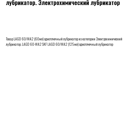
лубрикатор. Электрохимический лубрикатор
ЗАКАЗАТЬ
Товар LAGD 60/WA2 (60мл) одноточечный лубрикатор из категории Электрохимический
лубрикатор. LAGD 60-WA2 SKF LAGD 60/WA2 (125мл) одноточечный лубрикатор